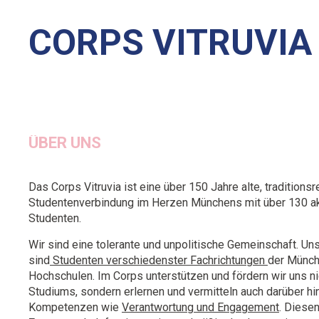
C
O
R
P
S
V
I
T
R
U
V
I
A
ÜBER UNS
Das Corps Vitruvia ist eine über 150 Jahre alte, traditionsr
Studentenverbindung im Herzen Münchens mit über 130 a
Studenten.
Wir sind eine tolerante und unpolitische Gemeinschaft. Un
sind
Studenten verschiedenster Fachrichtungen
der Münch
Hochschulen. Im Corps unterstützen und fördern wir uns ni
Studiums, sondern erlernen und vermitteln auch darüber hi
Kompetenzen wie
Verantwortung und Engagement
. Diese