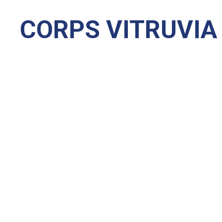
C
O
R
P
S
V
I
T
R
U
V
I
A